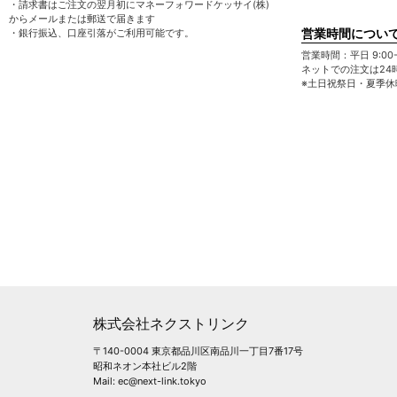
・請求書はご注文の翌月初にマネーフォワードケッサイ(株)
からメールまたは郵送で届きます
営業時間につい
・銀行振込、口座引落がご利用可能です。
営業時間：平日 9:00-1
ネットでの注文は24
※土日祝祭日・夏季
株式会社ネクストリンク
〒140-0004 東京都品川区南品川一丁目7番17号
昭和ネオン本社ビル2階
Mail: ec@next-link.tokyo