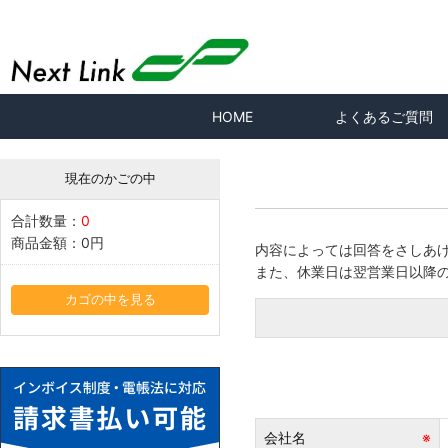
HOME
よくあるご質問
現在のかごの中
合計数量：
0
商品金額：
0円
内容によっては回答をさしあ
また、休業日は翌営業日以降
カゴの中を見る
会社名
※