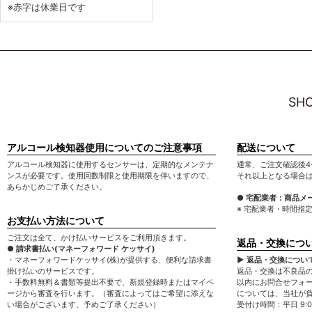
※赤字は休業日です
SHO
アルコール検知器使用についてのご注意事項
配送について
アルコール検知器に使用するセンサーは、定期的なメンテナ
通常、ご注文確認後4
ンスが必要です。使用回数制限と使用期限を伴いますので、
それ以上となる場合
あらかじめご了承ください。
● 宅配業者：商品メ
※ 宅配業者・時間指
お支払い方法について
ご注文は全て、かけ払いサービスをご利用頂きます。
返品・交換につ
● 請求書払い(マネーフォワード ケッサイ)
・マネーフォワードケッサイ(株)が提供する、便利な請求書
▶ 返品・交換につい
掛け払いのサービスです。
返品・交換は不良品
・手数料無料＆書類等提出不要で、新規登録時またはマイペ
以内にお問合せフォ
ージから審査を行います。（審査によってはご希望に添えな
については、当社が
い場合がございます、予めご了承ください）
受付け時間：平日 9:00