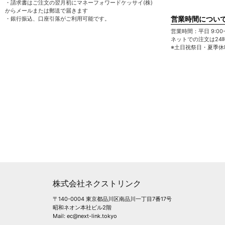
・請求書はご注文の翌月初にマネーフォワードケッサイ(株)
からメールまたは郵送で届きます
営業時間につい
・銀行振込、口座引落がご利用可能です。
営業時間：平日 9:00-1
ネットでの注文は24
※土日祝祭日・夏季
株式会社ネクストリンク
〒140-0004 東京都品川区南品川一丁目7番17号
昭和ネオン本社ビル2階
Mail: ec@next-link.tokyo