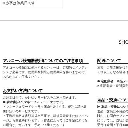
※赤字は休業日です
SHO
アルコール検知器使用についてのご注意事項
配送について
アルコール検知器に使用するセンサーは、定期的なメンテナ
通常、ご注文確認後4
ンスが必要です。使用回数制限と使用期限を伴いますので、
それ以上となる場合
あらかじめご了承ください。
● 宅配業者：商品メ
※ 宅配業者・時間指
お支払い方法について
ご注文は全て、かけ払いサービスをご利用頂きます。
返品・交換につ
● 請求書払い(マネーフォワード ケッサイ)
・マネーフォワードケッサイ(株)が提供する、便利な請求書
▶ 返品・交換につい
掛け払いのサービスです。
返品・交換は不良品
・手数料無料＆書類等提出不要で、新規登録時またはマイペ
以内にお問合せフォ
ージから審査を行います。（審査によってはご希望に添えな
については、当社が
い場合がございます、予めご了承ください）
受付け時間：平日 9:00